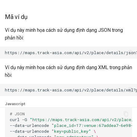
Mã ví dụ
Ví dụ này minh họa cách sử dụng định dạng JSON trong
phản hồi:
Ví dụ này minh họa cách sử dụng định dạng XML trong phản
hồi:
Javascript
# JSON
curl
-G
"https://maps.track-asia.com/api/v2/place/d
--data-urlencode
"place_id=17:venue:67addea7-6e98-5
--data-urlencode
"key=public_key"
\
--data-urlencode
"new_admin=true"
\