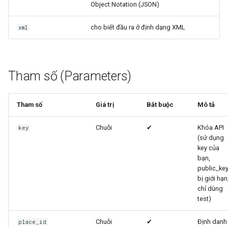
Object Notation (JSON)
g
s
cho biết đầu ra ở định dạng XML
xml
e
a
Tham số (Parameters)
r
c
Tham số
Giá trị
Bắt buộc
Mô tả
h
Chuỗi
✔
Khóa API
key
(sử dụng
key của
bạn,
public_ke
bị giới hạn
chỉ dùng
test)
Chuỗi
✔
Định danh
place_id