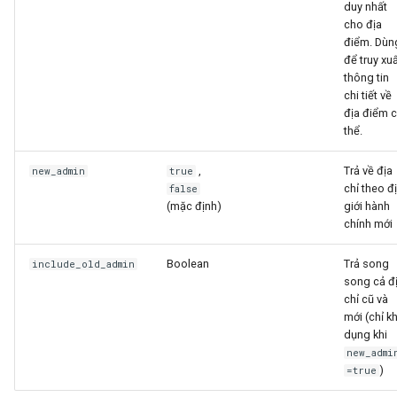
duy nhất
cho địa
điểm. Dùn
để truy xu
thông tin
chi tiết về
địa điểm 
thể.
,
Trả về địa
new_admin
true
chỉ theo đ
false
(mặc định)
giới hành
chính mới
Boolean
Trả song
include_old_admin
song cả đ
chỉ cũ và
mới (chỉ k
dụng khi
new_admi
)
=true