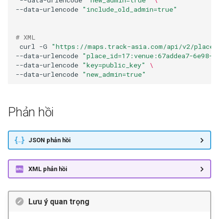
--data-urlencode
"include_old_admin=true"
# XML
curl
-G
"https://maps.track-asia.com/api/v2/place/
--data-urlencode
"place_id=17:venue:67addea7-6e98-5
--data-urlencode
"key=public_key"
\
--data-urlencode
"new_admin=true"
Phản hồi
JSON phản hồi
XML phản hồi
Lưu ý quan trọng