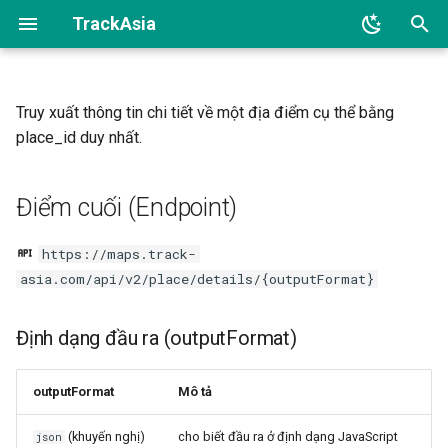
TrackAsia
I
n
Truy xuất thông tin chi tiết về một địa điểm cụ thể bằng
Điểm cuối (Endpoint)
place_id duy nhất.
i
t
Định dạng đầu ra
Điểm cuối (Endpoint)
(outputFormat)
i
a
https://maps.track-
Tham số (Parameters)
asia.com/api/v2/place/details/{outputFormat}
l
Mã ví dụ
i
Định dạng đầu ra (outputFormat)
z
Phản hồi
i
outputFormat
Mô tả
Các bước tiếp theo
n
(khuyến nghị)
cho biết đầu ra ở định dạng JavaScript
json