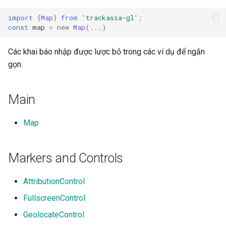
g
import
{
Map
}
from
'trackasia-gl'
;
s
const
map
=
new
Map
(...)
e
Các khai báo nhập được lược bỏ trong các ví dụ để ngắn
a
gọn.
r
Main
c
h
Map
Markers and Controls
AttributionControl
FullscreenControl
GeolocateControl