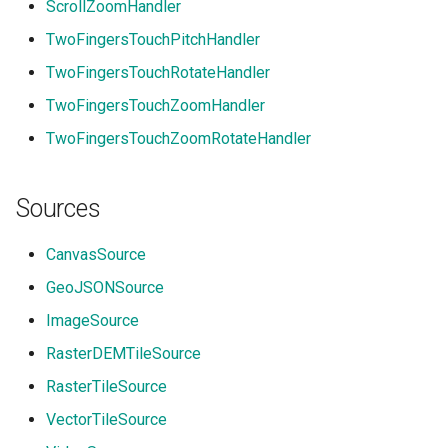
ScrollZoomHandler
TwoFingersTouchPitchHandler
TwoFingersTouchRotateHandler
TwoFingersTouchZoomHandler
TwoFingersTouchZoomRotateHandler
Sources
CanvasSource
GeoJSONSource
ImageSource
RasterDEMTileSource
RasterTileSource
VectorTileSource