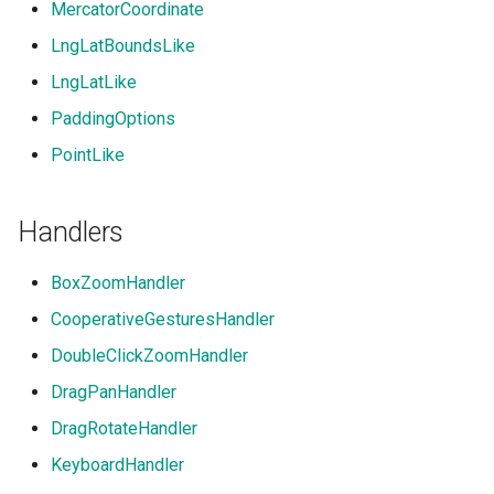
MercatorCoordinate
LngLatBoundsLike
LngLatLike
PaddingOptions
PointLike
Handlers
BoxZoomHandler
CooperativeGesturesHandler
DoubleClickZoomHandler
DragPanHandler
DragRotateHandler
KeyboardHandler