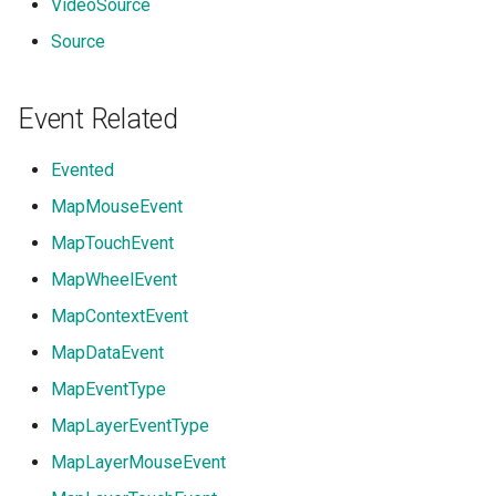
VideoSource
Source
Event Related
Evented
MapMouseEvent
MapTouchEvent
MapWheelEvent
MapContextEvent
MapDataEvent
MapEventType
MapLayerEventType
MapLayerMouseEvent