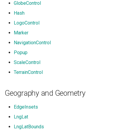
GlobeControl
Hash
LogoControl
Marker
NavigationControl
Popup
ScaleControl
TerrainControl
Geography and Geometry
EdgeInsets
LngLat
LngLatBounds