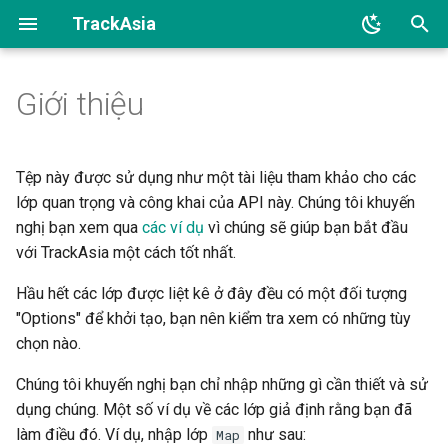
TrackAsia
I
Giới thiệu
n
Main
i
t
Tệp này được sử dụng như một tài liệu tham khảo cho các
Markers and Controls
lớp quan trọng và công khai của API này. Chúng tôi khuyến
i
nghị bạn xem qua
các ví dụ
vì chúng sẽ giúp bạn bắt đầu
Geography and Geometry
a
với TrackAsia một cách tốt nhất.
Handlers
l
Hầu hết các lớp được liệt kê ở đây đều có một đối tượng
"Options" để khởi tạo, bạn nên kiểm tra xem có những tùy
i
Sources
chọn nào.
z
Event Related
Chúng tôi khuyến nghị bạn chỉ nhập những gì cần thiết và sử
i
dụng chúng. Một số ví dụ về các lớp giả định rằng bạn đã
n
làm điều đó. Ví dụ, nhập lớp
như sau:
Map