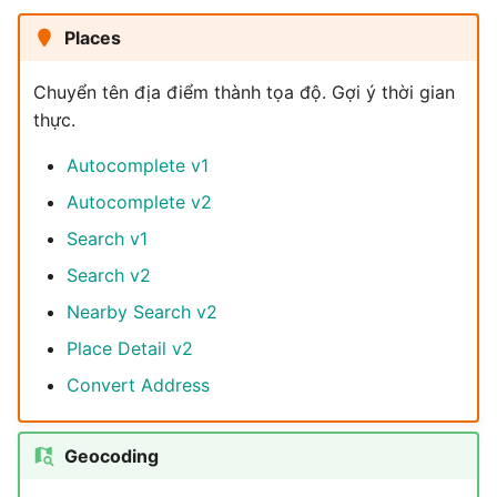
g
Places
s
Chuyển tên địa điểm thành tọa độ. Gợi ý thời gian
e
thực.
a
Autocomplete v1
r
Autocomplete v2
c
Search v1
h
Search v2
Nearby Search v2
Place Detail v2
Convert Address
Geocoding