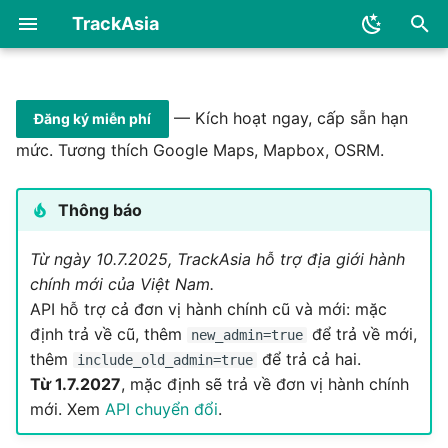
TrackAsia
I
n
— Kích hoạt ngay, cấp sẵn hạn
Đăng ký miễn phí
Maps SDK
i
mức. Tương thích Google Maps, Mapbox, OSRM.
t
Thông báo
i
a
Từ ngày 10.7.2025, TrackAsia hỗ trợ địa giới hành
chính mới của Việt Nam.
l
API hỗ trợ cả đơn vị hành chính cũ và mới: mặc
i
định trả về cũ, thêm
để trả về mới,
new_admin=true
z
thêm
để trả cả hai.
include_old_admin=true
Từ 1.7.2027
, mặc định sẽ trả về đơn vị hành chính
i
mới. Xem
API chuyển đổi
.
n