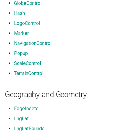
GlobeControl
Hash
LogoControl
Marker
NavigationControl
Popup
ScaleControl
TerrainControl
Geography and Geometry
EdgeInsets
LngLat
LngLatBounds