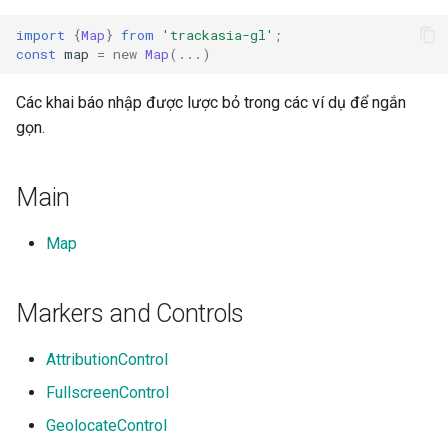
g
import
{
Map
}
from
'trackasia-gl'
;
s
const
map
=
new
Map
(...)
e
Các khai báo nhập được lược bỏ trong các ví dụ để ngắn
a
gọn.
r
Main
c
h
Map
Markers and Controls
AttributionControl
FullscreenControl
GeolocateControl