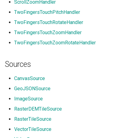
ScrollZoomHandler
TwoFingersTouchPitchHandler
TwoFingersTouchRotateHandler
TwoFingersTouchZoomHandler
TwoFingersTouchZoomRotateHandler
Sources
CanvasSource
GeoJSONSource
ImageSource
RasterDEMTileSource
RasterTileSource
VectorTileSource