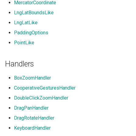
MercatorCoordinate
LngLatBoundsLike
LngLatLike
PaddingOptions
PointLike
Handlers
BoxZoomHandler
CooperativeGesturesHandler
DoubleClickZoomHandler
DragPanHandler
DragRotateHandler
KeyboardHandler