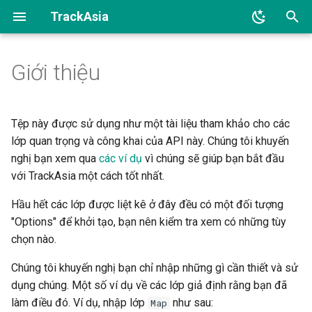
TrackAsia
I
Giới thiệu
n
Main
i
t
Tệp này được sử dụng như một tài liệu tham khảo cho các
Markers and Controls
lớp quan trọng và công khai của API này. Chúng tôi khuyến
i
nghị bạn xem qua
các ví dụ
vì chúng sẽ giúp bạn bắt đầu
Geography and Geometry
a
với TrackAsia một cách tốt nhất.
Handlers
l
Hầu hết các lớp được liệt kê ở đây đều có một đối tượng
"Options" để khởi tạo, bạn nên kiểm tra xem có những tùy
i
Sources
chọn nào.
z
Event Related
Chúng tôi khuyến nghị bạn chỉ nhập những gì cần thiết và sử
i
dụng chúng. Một số ví dụ về các lớp giả định rằng bạn đã
n
làm điều đó. Ví dụ, nhập lớp
như sau:
Map