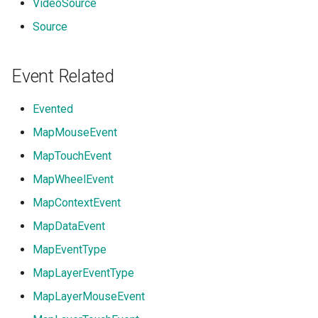
VideoSource
Source
Event Related
Evented
MapMouseEvent
MapTouchEvent
MapWheelEvent
MapContextEvent
MapDataEvent
MapEventType
MapLayerEventType
MapLayerMouseEvent